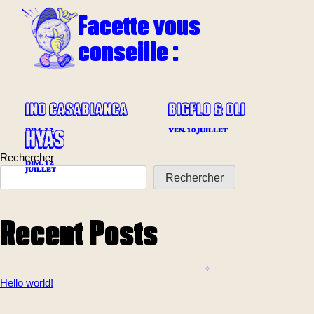
Facette vous
conseille :
INO CASABLANCA
BIGFLO & OLI
HYAS
DIM. 12
VEN. 10 JUILLET
JUILLET
Rechercher
DIM. 12
JUILLET
Rechercher
Recent Posts
Hello world!