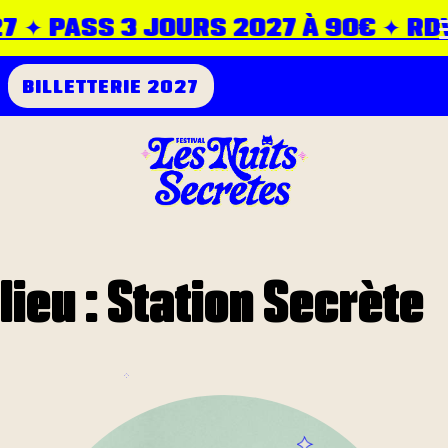
 ✦ PASS 3 JOURS 2027 À 90€ ✦ RDV 23
BILLETTERIE 2027
lieu :
Station Secrète