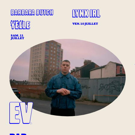
LYNX IRL
BARBARA BUTCH
YELLE
SAM. 11
VEN. 10 JUILLET
JUILLET
SAM. 11
JUILLET
EV