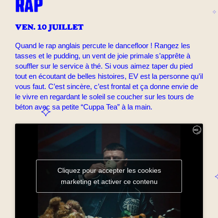
RAP
VEN. 10 JUILLET
Quand le rap anglais percute le dancefloor ! Rangez les
tasses et le pudding, un vent de joie primale s’apprête à
souffler sur le service à thé. Si vous aimez taper du pied
tout en écoutant de belles histoires, EV est la personne qu’il
vous faut. C’est sincère, c’est frontal et ça donne envie de
le vivre en regardant le soleil se coucher sur les tours de
béton avec sa petite “Cuppa Tea” à la main.
Cliquez pour accepter les cookies
marketing et activer ce contenu