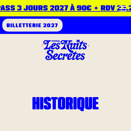
ASS 3 JOURS 2027 À 90€ ✦ RDV 23.24
BILLETTERIE 2027
HISTORIQUE