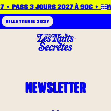
7 ✦ PASS 3 JOURS 2027 À 90€ ✦ RDV 
BILLETTERIE 2027
NEWSLETTER