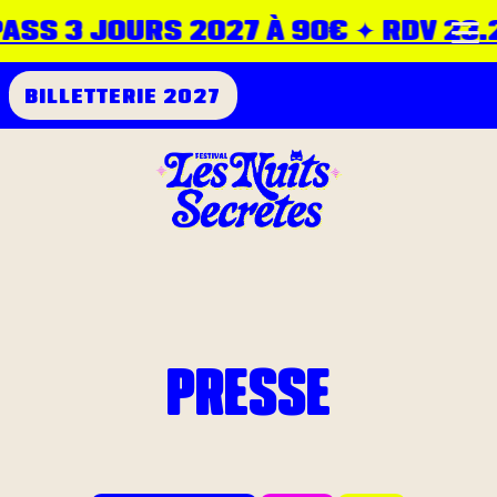
ASS 3 JOURS 2027 À 90€ ✦ RDV 23.24
BILLETTERIE 2027
PRESSE