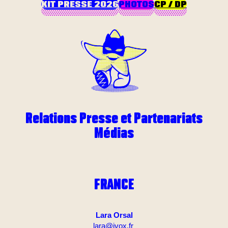
KIT PRESSE 2026
PHOTOS
CP / DP
Relations Presse et Partenariats
Médias
FRANCE
Lara Orsal
lara@ivox.fr