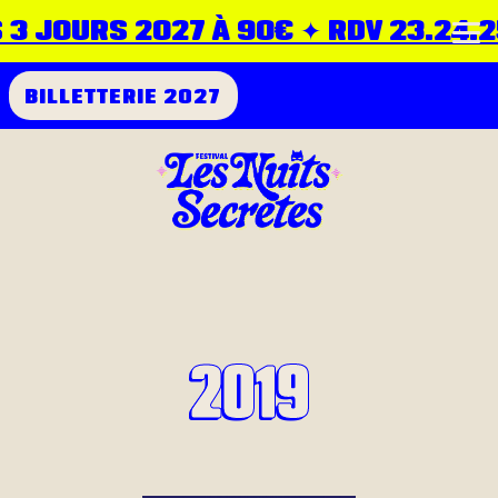
 JOURS 2027 À 90€ ✦ RDV 23.24.25 j
BILLETTERIE 2027
2019