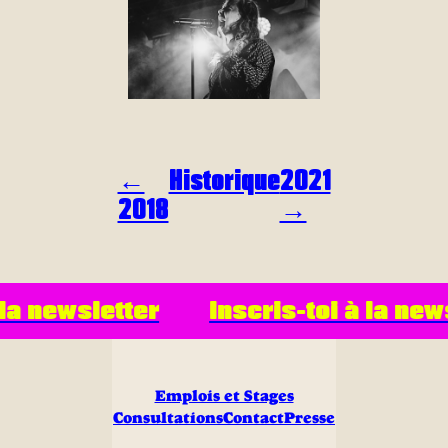
←
Historique
2021
2018
→
 newsletter
Inscris-toi à la newsle
Emplois et Stages
Consultations
Contact
Presse