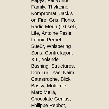
Papys, Fat White
Family, Thylacine,
Kompromat, Jack's
on Fire, Gris, Flohio,
Radio Meuh (DJ set),
Life, Antoine Pesle,
Léonie Pernet,
Süeür, Whispering
Sons, Contrefaçon,
XIII, Yolande
Bashing, Structures,
Don Turi, Yael Naim,
Catastrophe, Blick
Bassy, Molécule,
Marc Meliá,
Chocolate Genius,
Philippe Rebbot,