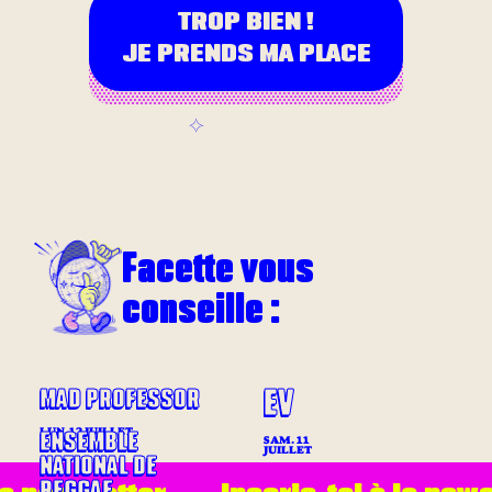
TROP BIEN !
JE PRENDS MA PLACE
Facette vous
conseille :
EV
MAD PROFESSOR
LUN. 13 JUILLET
ENSEMBLE
SAM. 11
JUILLET
NATIONAL DE
REGGAE