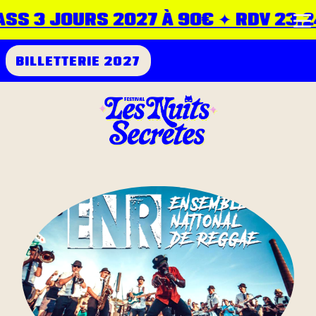
SS 3 JOURS 2027 À 90€ ✦ RDV 23.24.
BILLETTERIE 2027