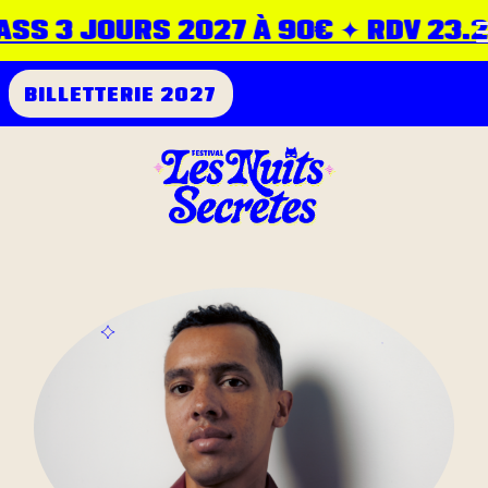
SS 3 JOURS 2027 À 90€ ✦ RDV 23.24.
BILLETTERIE 2027