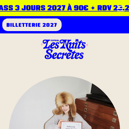
SS 3 JOURS 2027 À 90€ ✦ RDV 23.24.
BILLETTERIE 2027