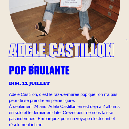
ADELE CASTILLON
POP BRULANTE
DIM. 12 JUILLET
Adèle Castillon, c’est le raz-de-marée pop que l’on n’a pas
peur de se prendre en pleine figure.
À seulement 24 ans, Adèle Castillon en est déjà à 2 albums
en solo et le dernier en date, Crèvecoeur ne nous laisse
pas indemnes. Embarquez pour un voyage électrisant et
résolument intime.